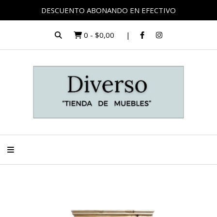
DESCUENTO ABONANDO EN EFECTIVO
0
-
$0,00