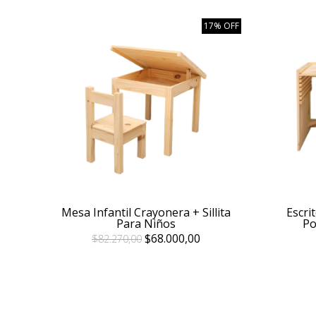
17% OFF
Mesa Infantil Crayonera + Sillita
Escri
Para Niños
Po
$68.000,00
$82.270,00