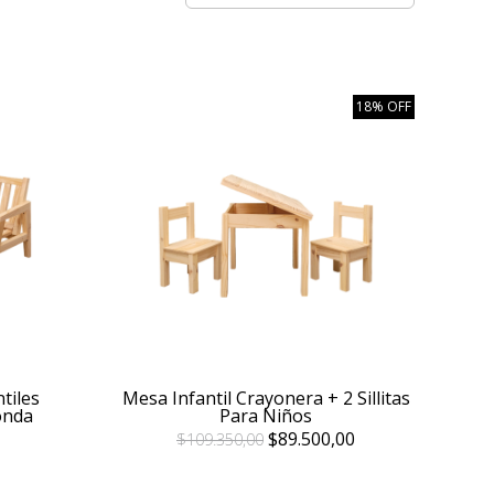
18% OFF
tiles
Mesa Infantil Crayonera + 2 Sillitas
onda
Para Niños
$89.500,00
$109.350,00