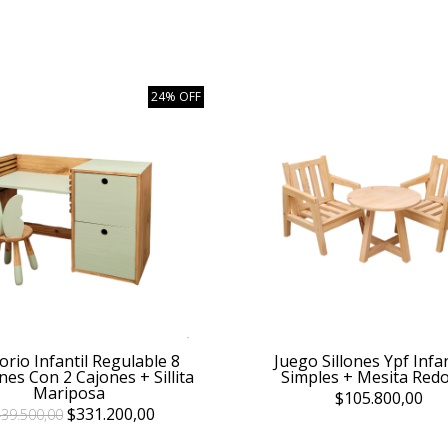
24% OFF
torio Infantil Regulable 8
Juego Sillones Ypf Infan
nes Con 2 Cajones + Sillita
Simples + Mesita Red
Mariposa
$105.800,00
$331.200,00
39.500,00