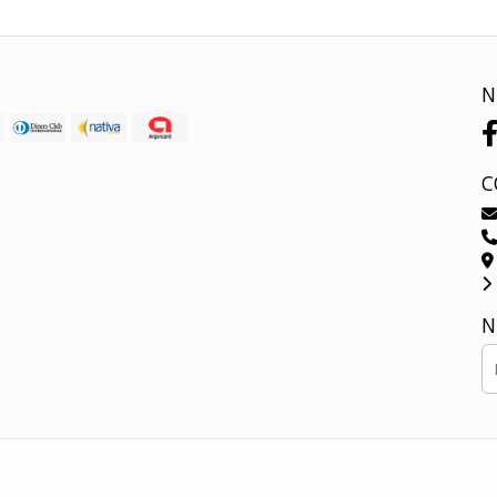
N
C
N