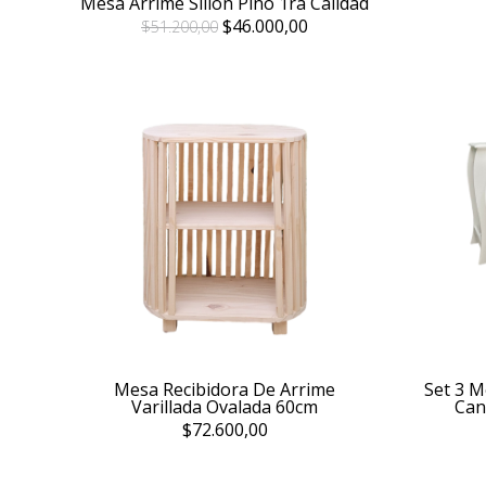
Mesa Arrime Sillon Pino 1ra Calidad
$46.000,00
$51.200,00
Mesa Recibidora De Arrime
Set 3 M
Varillada Ovalada 60cm
Can
$72.600,00