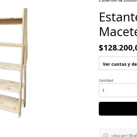
Estant
Macete
$128.200,
Ver cuotas y d
Cantidad
Una vez fina