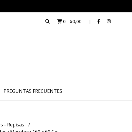
0
-
$0,00
PREGUNTAS FRECUENTES
s - Repisas
oteca Macetero 160 x 60 Cm